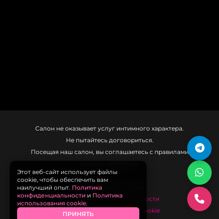
Салон не оказывает услуг интимного характера.
Не пытайтесь договориться.
Посещая наш салон, вы соглашаетесь с правилами
нашего заведения.
Этот веб-сайт использует файлы
cookie, чтобы обеспечить вам
наилучший опыт.
Политика
Рязань Массаж © 2026
конфиденциальности
и
Политика
Политика конфиденциальности
использования cookie
.
Политика использования cookie
ПРИНЯТЬ