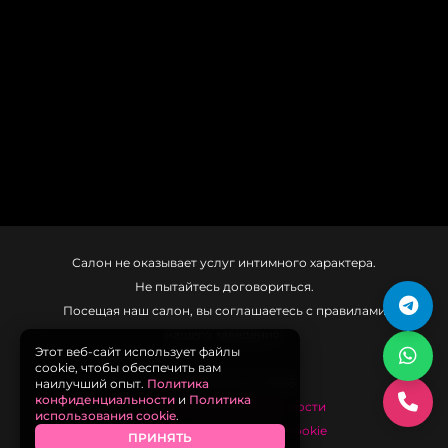
Салон не оказывает услуг интимного характера.
Не пытайтесь договориться.
Посещая наш салон, вы соглашаетесь с правилами
нашего заведения.
Этот веб-сайт использует файлы
cookie, чтобы обеспечить вам
наилучший опыт.
Политика
Рязань Массаж © 2026
конфиденциальности
и
Политика
Политика конфиденциальности
использования cookie
.
Политика использования cookie
ПРИНЯТЬ